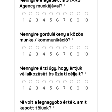
Mennyire elégedett a STARS
Agency munkájával? *
1
2
3
4
5
6
7
8
9
10
Mennyire gördülékeny a közös
munka / kommunikáció? *
1
2
3
4
5
6
7
8
9
10
Mennyire érzi úgy, hogy értjük
vállalkozását és üzleti céljait? *
1
2
3
4
5
6
7
8
9
10
Mi volt a legnagyobb érték, amit
kapott tőlünk? *