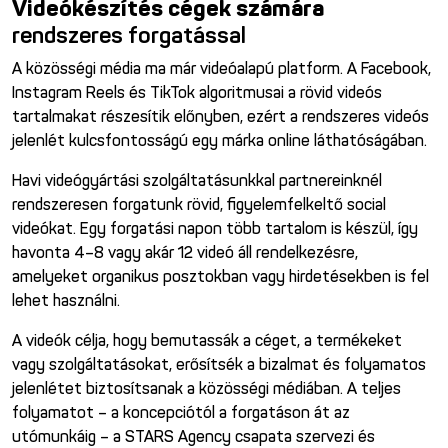
Videókészítés cégek számára
rendszeres forgatással
A közösségi média ma már videóalapú platform. A Facebook,
Instagram Reels és TikTok algoritmusai a rövid videós
tartalmakat részesítik előnyben, ezért a rendszeres videós
jelenlét kulcsfontosságú egy márka online láthatóságában.
Havi videógyártási szolgáltatásunkkal partnereinknél
rendszeresen forgatunk rövid, figyelemfelkeltő social
videókat. Egy forgatási napon több tartalom is készül, így
havonta 4–8 vagy akár 12 videó áll rendelkezésre,
amelyeket organikus posztokban vagy hirdetésekben is fel
lehet használni.
A videók célja, hogy bemutassák a céget, a termékeket
vagy szolgáltatásokat, erősítsék a bizalmat és folyamatos
jelenlétet biztosítsanak a közösségi médiában. A teljes
folyamatot – a koncepciótól a forgatáson át az
utómunkáig – a STARS Agency csapata szervezi és