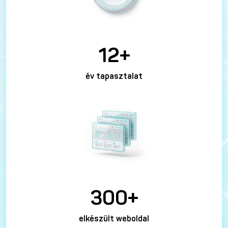
12+
év tapasztalat
300+
elkészült weboldal