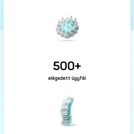
500+
elégedett ügyfél