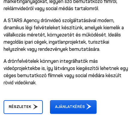
marketinganyagokat, legyen szó bemutatkozó filmről,
reklámvideóról vagy social médiás tartalomról.
A STARS Agency drónvideó szolgáltatásával modern,
dinamikus légi felvételeket készítünk, amelyek kiemelik a
vállalkozás méretét, környezetét és működését. Ideális
megoldás ipari cégek, ingatlanprojektek, turisztikai
helyszínek vagy rendezvények bemutatására.
A drónfelvételek könnyen integrálhatók más
videóprojektekbe is, így látványos kiegészítői lehetnek egy
céges bemutatkozó filmnek vagy social médiára készült
rövid videóknak.
RÉSZLETEK
AJÁNLATKÉRÉS