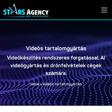
Skip to main content
Videós tartalomgyártás
Videókészítés rendszeres forgatással, AI
videógyártás és drónfelvételek cégek
számára.
Home
»
Videós tartalomgyártás