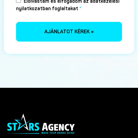
Elolvastam és elfogadom az adatkezelési
nyilatkozatban foglaltakat
*