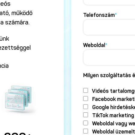
deós
ható, működő
Telefonszám
*
sa számára.
zünk
Weboldal
*
lezettséggel
ncia
Milyen szolgáltatás é
Videós tartalomg
Facebook market
Google hirdetésk
TikTok marketing
Weboldal vagy we
Weboldal üzemel