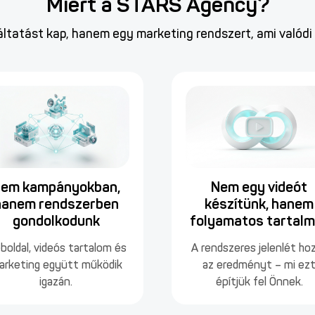
Miért a STARS Agency?
ltatást kap, hanem egy marketing rendszert, ami valódi
em kampányokban,
Nem egy videót
hanem rendszerben
készítünk, hanem
gondolkodunk
folyamatos tartalm
boldal, videós tartalom és
A rendszeres jelenlét ho
arketing együtt működik
az eredményt – mi ez
igazán.
építjük fel Önnek.