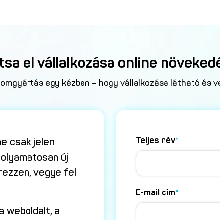
ítsa el vállalkozása online növeked
lomgyártás egy kézben – hogy vállalkozása látható és v
Teljes név
*
ne csak jelen
folyamatosan új
rezzen, vegye fel
E-mail cím
*
 weboldalt, a