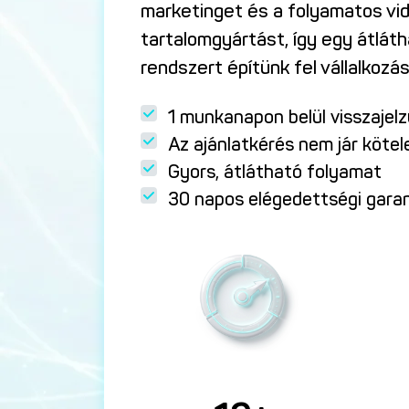
marketinget és a folyamatos vi
tartalomgyártást, így egy átlát
rendszert építünk fel vállalkozá
1 munkanapon belül visszajel
Az ajánlatkérés nem jár köte
Gyors, átlátható folyamat
30 napos elégedettségi gara