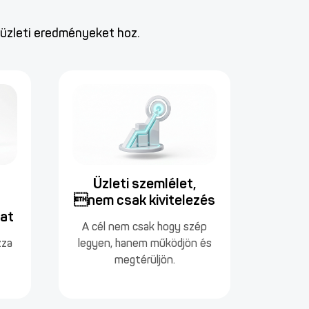
 üzleti eredményeket hoz.
Üzleti szemlélet,
nem csak kivitelezés
at
A cél nem csak hogy szép
zza
legyen, hanem működjön és
t
megtérüljön.