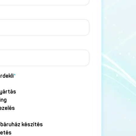
rdekli
*
yártás
ing
ezelés
báruház készítés
tetés