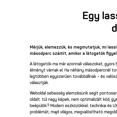
Egy las
d
Mérjük, elemezzük, és megmutatjuk, mi lassí
másodperc számít, amikor a látogatók figye
A látogatók ma már azonnali válaszokat, gyor
élményt várnak el. Ha néhány másodpercnél tov
legtöbben egyszerűen továbbállnak – és valósz
választják.
Weboldal sebesség elemzésünk segít pontosan m
oldalt: túl nagy képek, nem optimalizált kód, g
beépülők? Modern eszközökkel, technikai és UX
problémát, majd világos, megvalósítható megol