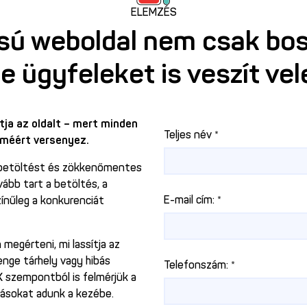
ELEMZÉS
sú weboldal nem csak bo
e ügyfeleket is veszít vel
tja az oldalt – mert minden
Teljes név *
lméért versenyez.
s betöltést és zökkenőmentes
ább tart a betöltés, a
E-mail cím: *
ínűleg a konkurenciát
egérteni, mi lassítja az
yenge tárhely vagy hibás
Telefonszám: *
 szempontból is felmérjük a
dásokat adunk a kezébe.