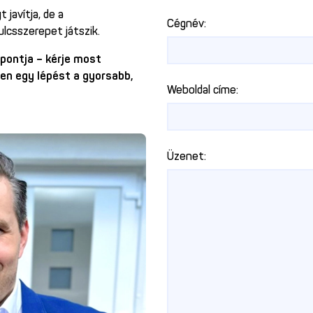
 javítja, de a
Cégnév:
ulcsszerepet játszik.
pontja – kérje most
en egy lépést a gyorsabb,
Weboldal címe:
Üzenet: