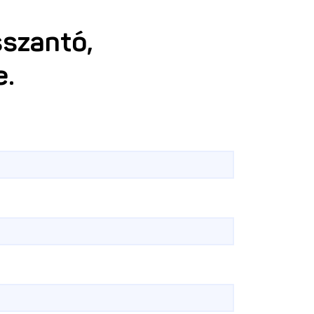
sszantó,
e.